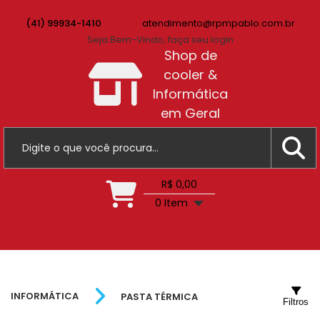
(41) 99934-1410
atendimento@rpmpablo.com.br
Seja Bem-Vindo, faça seu login
Shop de
cooler &
Informática
em Geral
R$ 0,00
0 Item
INFORMÁTICA
PASTA TÉRMICA
Filtros