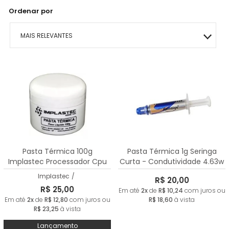
Ordenar por
MAIS RELEVANTES
MAIS VENDIDOS
MENOR PREÇO
MAIOR PREÇO
A - Z
Pasta Térmica 100g
Pasta Térmica 1g Seringa
Implastec Processador Cpu
Curta - Condutividade 4.63w
Cor Branco
Implastec
/
R$ 20,00
R$ 25,00
Em até
2x
de
R$ 10,24
com juros ou
Em até
2x
de
R$ 12,80
com juros ou
R$ 18,60
à vista
R$ 23,25
à vista
Lançamento