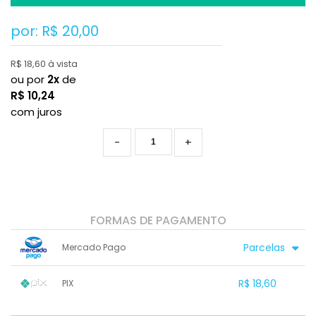
por: R$
20,00
R$ 18,60 à vista
ou por
2x
de
R$
10,24
com juros
-
+
FORMAS DE PAGAMENTO
Parcelas
Mercado Pago
1x sem juros de R$ 20,00
.
.
.
.
R$ 18,60
PIX
.
.
2x com juros de R$ 10,24
.
.
.
.
1x sem juros de R$ 18,60
.
.
.