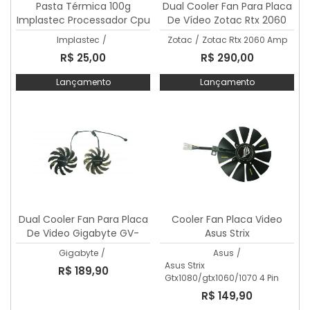
Pasta Térmica 100g
Dual Cooler Fan Para Placa
Implastec Processador Cpu
De Vídeo Zotac Rtx 2060
Cor Branco
Amp
Implastec
/
Zotac
/
Zotac Rtx 2060 Amp
R$ 25,00
R$ 290,00
Lançamento
Lançamento
Dual Cooler Fan Para Placa
Cooler Fan Placa Video
De Video Gigabyte GV-
Asus Strix
N960OC
Gtx1080/gtx1060/1070 4 Pin
Gigabyte
/
Asus
/
Asus Strix
R$ 189,90
Gtx1080/gtx1060/1070 4 Pin
R$ 149,90