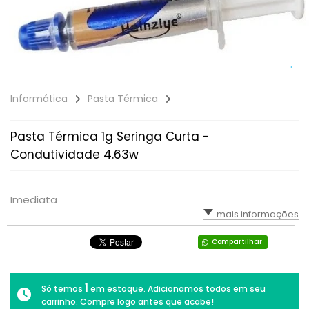
Informática
Pasta Térmica
Pasta Térmica 1g Seringa Curta -
Condutividade 4.63w
Imediata
mais informações
Compartilhar
1
Só temos
em estoque. Adicionamos todos em seu
carrinho. Compre logo antes que acabe!