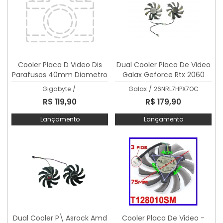
Cooler Placa D Video Dis
Dual Cooler Placa De Video
Parafusos 40mm Diametro
Galax Geforce Rtx 2060
95mm 2 Fios
6gb
Gigabyte
/
Galax
/
26NRL7HPX7OC
R$ 119,90
R$ 179,90
Lançamento
Lançamento
Dual Cooler P\ Asrock Amd
Cooler Placa De Video -