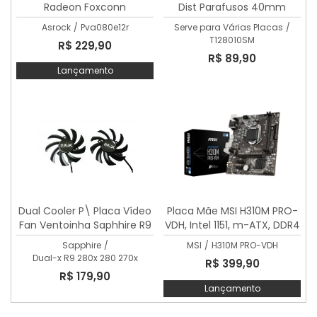
Radeon Foxconn
Dist Parafusos 40mm
Pva080e12r
Diametro 75mm 3 Pinos
Asrock
/
Pva080e12r
Serve para Várias Placas
/
T128010SM
R$ 229,90
R$ 89,90
Lançamento
Dual Cooler P\ Placa Vídeo
Placa Mãe MSI H310M PRO-
Fan Ventoinha Saphhire R9
VDH, Intel 1151, m-ATX, DDR4
270x 280x 280
- H310M PRO-VDH
Sapphire
/
MSI
/
H310M PRO-VDH
Dual-x R9 280x 280 270x
R$ 399,90
R$ 179,90
Lançamento