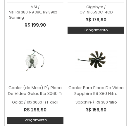
Gaming
Super Oc
MSI
/
Gigabyte
/
Msi R9 380, R9 390, R9 390x
GV-N165SOC-4GD
Gaming
R$ 179,90
R$ 199,90
Lançamento
Cooler (do Meio) P\ Placa
Cooler Para Placa De Video
De Vídeo Galax Rtx 3060 Ti
Sapphire R9 380 Nitro
1-click
Galax
/
Rtx 3060 Ti 1-click
Sapphire
/
R9 380 Nitro
R$ 299,90
R$ 159,90
Lançamento