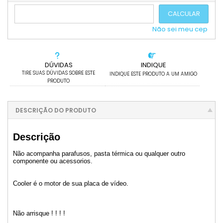
5x com juros de R$ 37,03
.
.
6x com juros de R$ 31,29
CALCULAR
Não sei meu cep
DÚVIDAS
INDIQUE
TIRE SUAS DÚVIDAS SOBRE ESTE
INDIQUE ESTE PRODUTO A UM AMIGO
PRODUTO
DESCRIÇÃO DO PRODUTO
Descrição
Não acompanha parafusos, pasta térmica ou qualquer outro
componente ou acessorios.
Cooler é o motor de sua placa de vídeo.
Não arrisque ! ! ! !