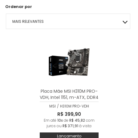
Ordenar por
MAIS RELEVANTES
MAIS VENDIDOS
MENOR PREÇO
MAIOR PREÇO
A - Z
Placa Mãe MSI H310M PRO-
VDH, Intel 1151, m-ATX, DDR4
- H310M PRO-VDH
MSI
/
H310M PRO-VDH
R$ 399,90
Em até
10x
de
R$ 45,82
com
juros ou
R$ 371,91
à vista
Lançamento