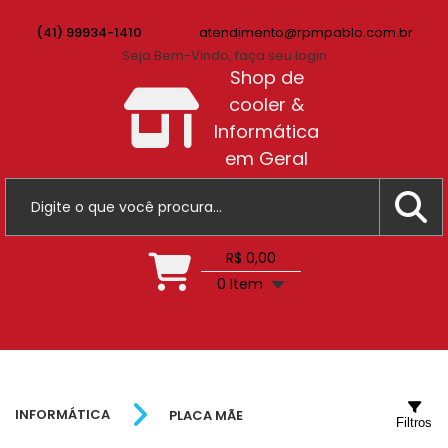
(41) 99934-1410
atendimento@rpmpablo.com.br
Seja Bem-Vindo, faça seu login
Shop de
cooler &
Informática
em Geral
R$ 0,00
0 Item
INFORMÁTICA
PLACA MÃE
Filtros