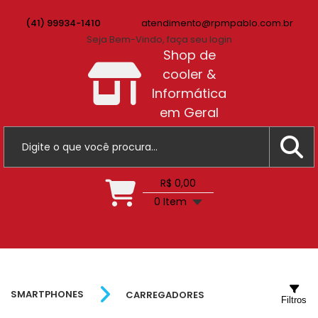
(41) 99934-1410
atendimento@rpmpablo.com.br
Seja Bem-Vindo, faça seu login
Shop de
cooler &
Informática
em Geral
R$ 0,00
0 Item
SMARTPHONES
CARREGADORES
Filtros