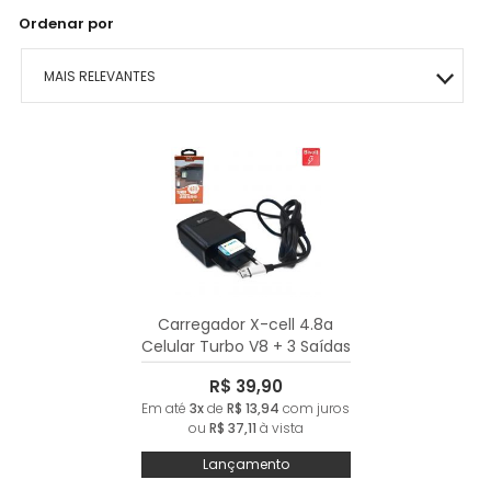
Ordenar por
MAIS RELEVANTES
MAIS VENDIDOS
MENOR PREÇO
MAIOR PREÇO
A - Z
Carregador X-cell 4.8a
Celular Turbo V8 + 3 Saídas
Usb Extra Potente -
R$ 39,90
Samsung Motorola Asus
Em até
3x
de
R$ 13,94
com juros
Sony Multilaser Lenovo
ou
R$ 37,11
à vista
Lançamento