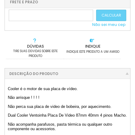
10x com juros de R$ 25,78
.
.
.
.
FRETE E PRAZO
.
5x com juros de R$ 49,05
.
.
6x com juros de R$ 41,43
CALCULAR
Não sei meu cep
DÚVIDAS
INDIQUE
TIRE SUAS DÚVIDAS SOBRE ESTE
INDIQUE ESTE PRODUTO A UM AMIGO
PRODUTO
DESCRIÇÃO DO PRODUTO
Cooler é o motor de sua placa de vídeo.
Não arrisque ! ! ! !
Não perca sua placa de video de bobeira, por aquecimento.
Dual Cooler Ventoinha Placa De Video 87mm 40mm 4 pinos Macho.
Não acompanha parafusos, pasta térmica ou qualquer outro
componente ou acessorios.