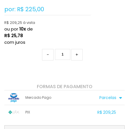
por: R$
225,00
R$ 209,25 à vista
ou por
10x
de
R$
25,78
com juros
-
+
FORMAS DE PAGAMENTO
Parcelas
Mercado Pago
1x sem juros de R$ 225,00
7x com juros de R$ 35,95
R$ 209,25
PIX
2x com juros de R$ 115,19
8x com juros de R$ 31,64
3x com juros de R$ 78,59
9x com juros de R$ 28,30
1x sem juros de R$ 209,25
.
.
.
.
.
.
4x com juros de R$ 60,28